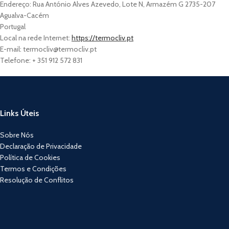
Endereço: Rua António Alves Azevedo, Lote N, Armazém G 2735-207
Agualva-Cacém
Portugal
Local na rede Internet:
https://termocliv.pt
E-mail:
termocliv@
termocliv.pt
Telefone: + 351 912 572 831
Links Úteis
Sobre Nós
Declaração de Privacidade
Política de Cookies
Termos e Condições
Resolução de Conflitos