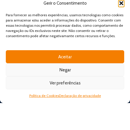
Gerir o Consentimento
Resolução de Conflitos
Para fornecer as melhores experiências, usamos tecnologias como cookies
para armazenar e/ou aceder a informações do dispositivo. Consentir com
essas tecnologias nos permitirá processar dados, como comportamento de
navegação ou IDs exclusivos neste site. Não consentir ou retirar o
LOJA ONLINE
consentimento pode afetar negativamante certos recursos e funções.
Minha Conta
Carrinho
Aceitar
Checkout
Negar
Ver preferências
Política de Cookies
Declaração de privacidade
MEIOS DE PAGAMENTO
Todos os direitos reservados. Desenvolvido por Bestsites