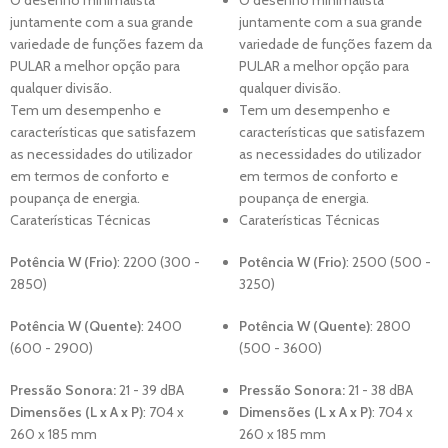
juntamente com a sua grande
juntamente com a sua grande
variedade de funções fazem da
variedade de funções fazem da
PULAR a melhor opção para
PULAR a melhor opção para
qualquer divisão.
qualquer divisão.
Tem um desempenho e
Tem um desempenho e
características que satisfazem
características que satisfazem
as necessidades do utilizador
as necessidades do utilizador
em termos de conforto e
em termos de conforto e
poupança de energia.
poupança de energia.
Caraterísticas Técnicas
Caraterísticas Técnicas
Potência W (Frio)
: 22
00 (300 -
Potência W (Frio)
: 25
00 (500 -
2850)
3250)
Potência W (Quente)
: 2400
Potência W (Quente)
: 2800
(600 - 2900)
(500 - 3600)
Pressão Sonora:
21 - 39 dBA
Pressão Sonora:
21 - 38 dBA
Dimensões (L x A x P)
:
704 x
Dimensões (L x A x P)
:
704 x
260 x 185 mm
260 x 185 mm