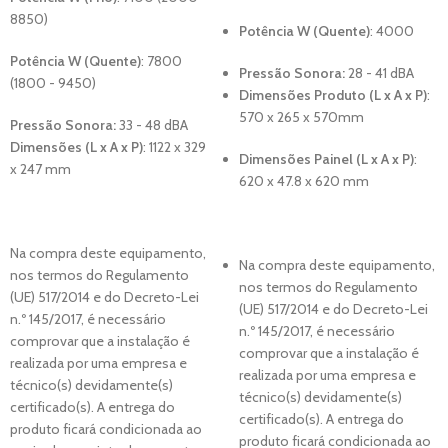
8850)
Potência W (Quente)
: 4000
Potência W (Quente)
: 7800
Pressão Sonora:
28 - 41 dBA
(1800 - 9450)
Dimensões Produto (L x A x P)
:
57
0 x 265 x 570
mm
Pressão Sonora:
33 - 48 dBA
Dimensões (L x A x P)
:
1122 x 329
Dimensões Painel (L x A x P)
:
x 247 mm
620 x 47.8 x 620
mm
Na compra deste equipamento,
Na compra deste equipamento,
nos termos do Regulamento
nos termos do Regulamento
(UE) 517/2014 e do Decreto-Lei
(UE) 517/2014 e do Decreto-Lei
n.º 145/2017, é necessário
n.º 145/2017, é necessário
comprovar que a instalação é
comprovar que a instalação é
realizada por uma empresa e
realizada por uma empresa e
técnico(s) devidamente(s)
técnico(s) devidamente(s)
certificado(s). A entrega do
certificado(s). A entrega do
produto ficará condicionada ao
produto ficará condicionada ao