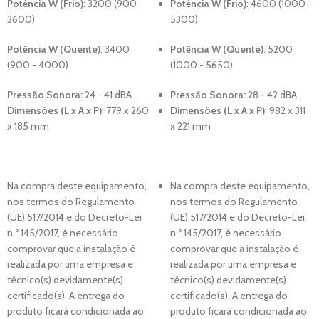
Potência W (Frio)
: 32
00 (900 -
Potência W (Frio)
: 46
00 (1000 -
3600)
5300)
Potência W (Quente)
: 3400
Potência W (Quente)
: 5200
(900 - 4000)
(1000 - 5650)
Pressão Sonora:
24 - 41 dBA
Pressão Sonora:
28 - 42 dBA
Dimensões (L x A x P)
:
779 x 260
Dimensões (L x A x P)
:
982 x 311
x 185 mm
x 221 mm
Na compra deste equipamento,
Na compra deste equipamento,
nos termos do Regulamento
nos termos do Regulamento
(UE) 517/2014 e do Decreto-Lei
(UE) 517/2014 e do Decreto-Lei
n.º 145/2017, é necessário
n.º 145/2017, é necessário
comprovar que a instalação é
comprovar que a instalação é
realizada por uma empresa e
realizada por uma empresa e
técnico(s) devidamente(s)
técnico(s) devidamente(s)
certificado(s). A entrega do
certificado(s). A entrega do
produto ficará condicionada ao
produto ficará condicionada ao