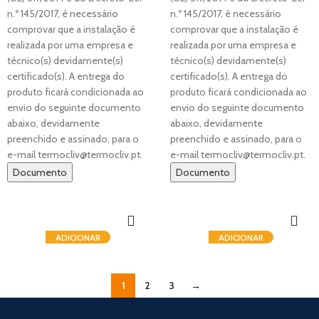
n.º 145/2017, é necessário
n.º 145/2017, é necessário
comprovar que a instalação é
comprovar que a instalação é
realizada por uma empresa e
realizada por uma empresa e
técnico(s) devidamente(s)
técnico(s) devidamente(s)
certificado(s). A entrega do
certificado(s). A entrega do
produto ficará condicionada ao
produto ficará condicionada ao
envio do seguinte documento
envio do seguinte documento
abaixo, devidamente
abaixo, devidamente
preenchido e assinado, para o
preenchido e assinado, para o
e-mail termocliv@termocliv.pt.
e-mail termocliv@termocliv.pt.
Documento
Documento
ADICIONAR
ADICIONAR
1
2
3
→