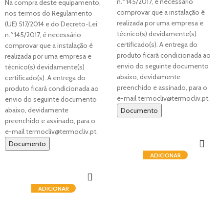
n.º 145/2017, é necessário
Na compra deste equipamento,
comprovar que a instalação é
nos termos do Regulamento
realizada por uma empresa e
(UE) 517/2014 e do Decreto-Lei
técnico(s) devidamente(s)
n.º 145/2017, é necessário
certificado(s). A entrega do
comprovar que a instalação é
produto ficará condicionada ao
realizada por uma empresa e
envio do seguinte documento
técnico(s) devidamente(s)
abaixo, devidamente
certificado(s). A entrega do
preenchido e assinado, para o
produto ficará condicionada ao
e-mail termocliv@termocliv.pt.
envio do seguinte documento
abaixo, devidamente
Documento
preenchido e assinado, para o
e-mail termocliv@termocliv.pt.
Documento
ADICIONAR
ADICIONAR