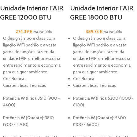
Unidade Interior FAIR
Unidade Interior FAIR
GREE 12000 BTU
GREE 18000 BTU
274.39
€
389.73
€
Iva incluído
Iva incluído
O design limpo e clássico, a
O design limpo e clássico, a
ligação WiFi padrão e a vasta
ligação WiFi padrão e a vasta
gama de funções fazem da
gama de funções fazem da
unidade FAIR a melhor escolha
unidade FAIR a melhor escolha
entre rendimento e economia
entre rendimento e economia
para qualquer ambiente.
para qualquer ambiente.
Cor: Branca.
Cor: Branca.
Caraterísticas Técnicas
Caraterísticas Técnicas
Potência W (Frio)
: 3510
(900 -
Potência W (Frio)
: 5200
(1000 -
4400)
6100)
Potência W (Quente)
: 3810
Potência W (Quente)
: 5600
(900 - 4700)
(1100 - 6600)