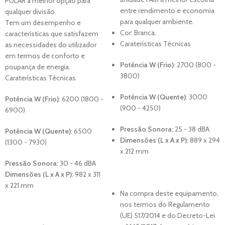
PULAR a melhor opção para
entre rendimento e economia
qualquer divisão.
para qualquer ambiente.
Tem um desempenho e
Cor: Branca.
características que satisfazem
Caraterísticas Técnicas
as necessidades do utilizador
em termos de conforto e
Potência W (Frio)
: 27
00 (800 -
poupança de energia.
3800)
Caraterísticas Técnicas
Potência W (Quente)
: 3000
Potência W (Frio)
: 62
00 (1800 -
(900 - 4250)
6900)
Pressão Sonora:
25 - 38 dBA
Potência W (Quente)
: 6500
Dimensões (L x A x P)
:
889 x 294
(1300 - 7930)
x 212 mm
Pressão Sonora:
30 - 46 dBA
Dimensões (L x A x P)
:
982 x 311
x 221 mm
Na compra deste equipamento,
nos termos do Regulamento
(UE) 517/2014 e do Decreto-Lei