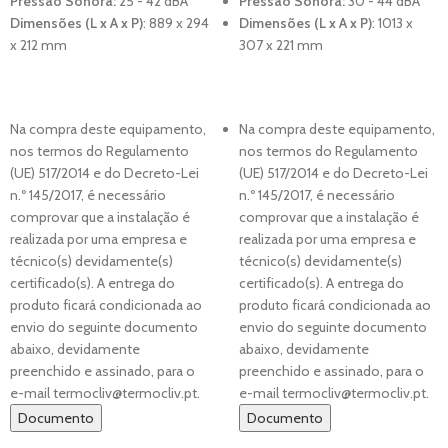
Pressão Sonora:
25 - 42 dBA
Pressão Sonora:
30 - 44 dBA
Dimensões (L x A x P)
:
889 x 294
Dimensões (L x A x P)
:
1013 x
x 212 mm
307 x 221 mm
Na compra deste equipamento,
Na compra deste equipamento,
nos termos do Regulamento
nos termos do Regulamento
(UE) 517/2014 e do Decreto-Lei
(UE) 517/2014 e do Decreto-Lei
n.º 145/2017, é necessário
n.º 145/2017, é necessário
comprovar que a instalação é
comprovar que a instalação é
realizada por uma empresa e
realizada por uma empresa e
técnico(s) devidamente(s)
técnico(s) devidamente(s)
certificado(s). A entrega do
certificado(s). A entrega do
produto ficará condicionada ao
produto ficará condicionada ao
envio do seguinte documento
envio do seguinte documento
abaixo, devidamente
abaixo, devidamente
preenchido e assinado, para o
preenchido e assinado, para o
e-mail termocliv@termocliv.pt.
e-mail termocliv@termocliv.pt.
Documento
Documento