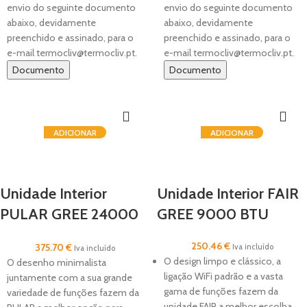
envio do seguinte documento
envio do seguinte documento
abaixo, devidamente
abaixo, devidamente
preenchido e assinado, para o
preenchido e assinado, para o
e-mail termocliv@termocliv.pt.
e-mail termocliv@termocliv.pt.
Documento
Documento
ADICIONAR
ADICIONAR
Unidade Interior
Unidade Interior FAIR
PULAR GREE 24000
GREE 9000 BTU
BTU
250.46
€
375.70
€
Iva incluído
Iva incluído
O design limpo e clássico, a
O desenho minimalista
ligação WiFi padrão e a vasta
juntamente com a sua grande
gama de funções fazem da
variedade de funções fazem da
unidade FAIR a melhor escolha