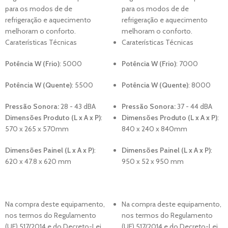
para os modos de de
para os modos de de
refrigeração e aquecimento
refrigeração e aquecimento
melhoram o conforto.
melhoram o conforto.
Caraterísticas Técnicas
Caraterísticas Técnicas
Potência W (Frio)
: 50
00
Potência W (Frio)
: 7000
Potência W (Quente)
: 5500
Potência W (Quente)
: 8000
Pressão Sonora:
28 - 43 dBA
Pressão Sonora:
37 - 44 dBA
Dimensões Produto (L x A x P)
:
Dimensões Produto (L x A x P)
:
57
0 x 265 x 570
mm
840
x 240 x 840
mm
Dimensões Painel (L x A x P)
:
Dimensões Painel (L x A x P)
:
620 x 47.8 x 620
mm
950 x 52 x 950
mm
Na compra deste equipamento,
Na compra deste equipamento,
nos termos do Regulamento
nos termos do Regulamento
(UE) 517/2014 e do Decreto-Lei
(UE) 517/2014 e do Decreto-Lei