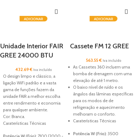
ADICIONAR
ADICIONAR
Unidade Interior FAIR
Cassete FM 12 GREE
GREE 24000 BTU
563.55
€
Iva incluído
As Cassetes 360 incluem uma
432.69
€
Iva incluído
bomba de drenagem com uma
O design limpo e clássico, a
elevação de até 1 metro.
ligação WiFi padrão e a vasta
O baixo nível de ruído e os
gama de funções fazem da
ângulos das lâminas específicas
unidade FAIR a melhor escolha
para os modos de de
entre rendimento e economia
refrigeração e aquecimento
para qualquer ambiente.
melhoram o conforto.
Cor: Branca.
Caraterísticas Técnicas
Caraterísticas Técnicas
Potência W (Frio)
: 35
00
Potência W (Frio)
: 7100
(2000 -