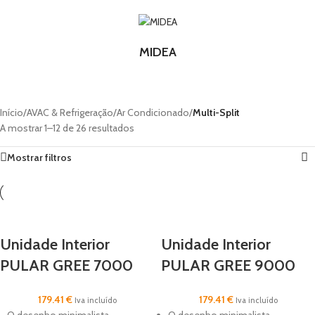
MIDEA
Início
/
AVAC & Refrigeração
/
Ar Condicionado
/
Multi-Split
A mostrar 1–12 de 26 resultados
Mostrar filtros
Unidade Interior
Unidade Interior
PULAR GREE 7000
PULAR GREE 9000
BTU
BTU
179.41
€
179.41
€
Iva incluído
Iva incluído
O desenho minimalista
O desenho minimalista