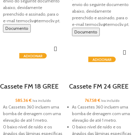
envio do seguinte documento
envio do seguinte documento
abaixo, devidamente
abaixo, devidamente
preenchido e assinado, para o
preenchido e assinado, para o
e-mail termocliv@termocliv.pt.
e-mail termocliv@termocliv.pt.
Documento
Documento
ADICIONAR
ADICIONAR
Cassete FM 18 GREE
Cassete FM 24 GREE
585.36
€
767.58
€
Iva incluído
Iva incluído
As Cassetes 360 incluem uma
As Cassetes 360 incluem uma
bomba de drenagem com uma
bomba de drenagem com uma
elevação de até 1 metro.
elevação de até 1 metro.
O baixo nível de ruído e os
O baixo nível de ruído e os
ângulos das lâminas específicas
ângulos das lâminas específicas