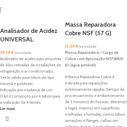
Massa Reparadora
Analisador de Acidez
Cobre NSF (57 G)
UNIVERSAL
12.04
€
Iva incluído
39.34
€
Massa Reparadora - Carga de
Iva incluído
Analisador de acidez para amostras
Cobre com
Aprovação NSF/ANSI
de óleo retiradas de instalações de
61 (água potável)
refrigeração e ar condicionado;
A Massa Reparadora Cobre é
Teste válido para óleos do tipo
indicada para reparações
mineral e poliéster;
extremamente rápidas (tempo de
Indicação por mudança de cor;
processamento e endurecimento
O kit é composto por 4 tubos para
de 3 minutos) de fissuras, derrames
a realização de 4 testes.
e fugas, mesmo em superfícies
Ler mais
molhadas e húmidas, como tubos,
armações e flanges, calhas em
cobre e chapas, aquecedores de