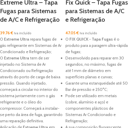
Extreme Ultra – Tapa
Fix Quick – Tapa Fugas
Fugas para Sistemas
para Sistemas de A/C
de A/C e Refrigeração
e Refrigeração
39.76
€
47.05
€
Iva incluído
Iva incluído
O
Extreme Ultra
repara fugas de
O
FIX QUICK -
Tapa Fugas
é o
gás refrigerante em Sistemas de Ar
produto para a paragem ultra-rápida
Condicionado e Refrigeração;
de fugas;
O
Extreme Ultra
tem de ser
Desenvolvido para reparar em 30
injetado no Sistema de Ar
segundos, no máximo, fugas de
Condicionado ou Refrigeração
até 1 mm de diâmetro em
através do porto de carga de baixa
superfícies planas e curvas;
pressão. Quando injetado,
Garante uma estanqueidade até 50
começará a circular no interior do
Bar de pressão e 250°C;
sistema juntamente com o gás
Pode ser utilizado em metais
refrigerante e o óleo do
(cobre, alumínio e aço) e
compressor. Começará a instalar-
componentes plásticos de
se perto da área de fuga, garantindo
Sistemas Ar Condicionado e
uma reparação definitiva.
Refrigeração;
Aplicação de
Extreme Ultra
em
A sua composição fluorescente