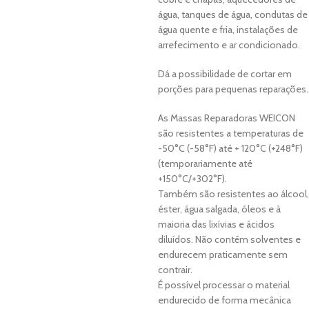
água, tanques de água, condutas de
água quente e fria, instalações de
arrefecimento e ar condicionado.
Dá a possibilidade de cortar em
porções para pequenas reparações.
As Massas Reparadoras WEICON
são resistentes a temperaturas de
-50°C (-58°F) até + 120°C (+248°F)
(temporariamente até
+150°C/+302°F).
Também são resistentes ao álcool,
éster, água salgada, óleos e à
maioria das lixívias e ácidos
diluídos. Não contêm solventes e
endurecem praticamente sem
contrair.
É possível processar o material
endurecido de forma mecânica