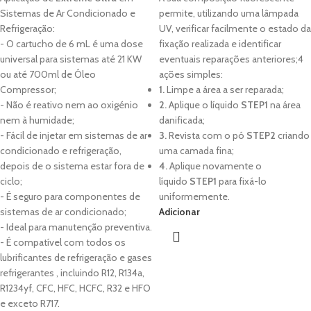
Sistemas de Ar Condicionado e
permite, utilizando uma lâmpada
Refrigeração:
UV, verificar facilmente o estado da
- O cartucho de 6 mL é uma dose
fixação realizada e identificar
universal para sistemas até 21 KW
eventuais reparações anteriores;4
ou até 700ml de Óleo
ações simples:
Compressor;
1.
Limpe a área a ser reparada;
- Não é reativo nem ao oxigénio
2.
Aplique o líquido
STEP1
na área
nem à humidade;
danificada;
- Fácil de injetar em sistemas de ar
3.
Revista com o pó
STEP2
criando
condicionado e refrigeração,
uma camada fina;
depois de o sistema estar fora de
4.
Aplique novamente o
ciclo;
líquido
STEP1
para fixá-lo
- É seguro para componentes de
uniformemente.
sistemas de ar condicionado;
Adicionar
- Ideal para manutenção preventiva.
- É compatível com todos os
lubrificantes de refrigeração e gases
refrigerantes , incluindo R12, R134a,
R1234yf, CFC, HFC, HCFC, R32 e HFO
e exceto R717.