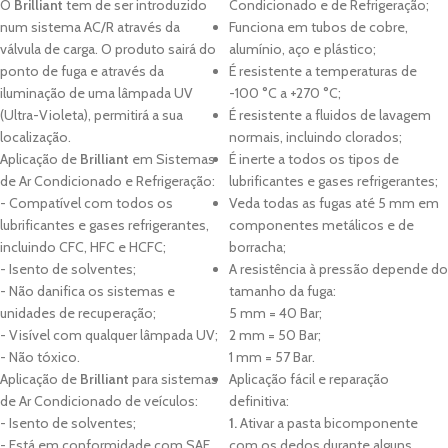
O
Brilliant
tem de ser introduzido
Condicionado e de Refrigeração;
num sistema AC/R através da
Funciona em tubos de cobre,
válvula de carga. O produto sairá do
alumínio, aço e plástico;
ponto de fuga e através da
É resistente a temperaturas de
iluminação de uma lâmpada UV
-100 °C a +270 °C;
(Ultra-Violeta), permitirá a sua
É resistente a fluidos de lavagem
localização.
normais, incluindo clorados;
Aplicação de
Brilliant
em Sistemas
É inerte a todos os tipos de
de Ar Condicionado e Refrigeração:
lubrificantes e gases refrigerantes;
- Compatível com todos os
Veda todas as fugas até 5 mm em
lubrificantes e gases refrigerantes,
componentes metálicos e de
incluindo CFC, HFC e HCFC;
borracha;
- Isento de solventes;
A resistência à pressão depende do
- Não danifica os sistemas e
tamanho da fuga:
unidades de recuperação;
5 mm = 40 Bar;
- Visível com qualquer lâmpada UV;
2 mm = 50 Bar;
- Não tóxico.
1 mm = 57 Bar.
Aplicação de
Brilliant
para sistemas
Aplicação fácil e reparação
de Ar Condicionado de veículos:
definitiva:
- Isento de solventes;
1.
Ativar a pasta bicomponente
- Está em conformidade com SAE
com os dedos durante alguns