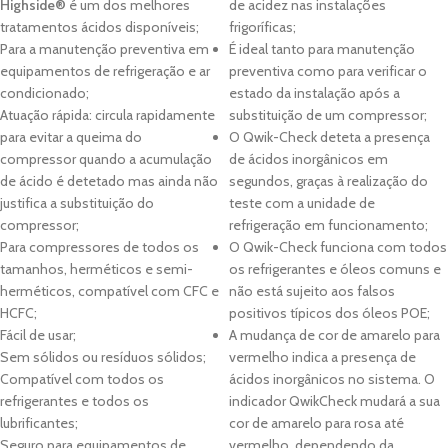
Highside®
é um dos melhores
de acidez nas instalações
tratamentos ácidos disponíveis;
frigoríficas;
Para a manutenção preventiva em
É ideal tanto para manutenção
equipamentos de refrigeração e ar
preventiva como para verificar o
condicionado;
estado da instalação após a
Atuação rápida: circula rapidamente
substituição de um compressor;
para evitar a queima do
O Qwik-Check deteta a presença
compressor quando a acumulação
de ácidos inorgânicos em
de ácido é detetado mas ainda não
segundos, graças à realização do
justifica a substituição do
teste com a unidade de
compressor;
refrigeração em funcionamento;
Para compressores de todos os
O Qwik-Check funciona com todos
tamanhos, herméticos e semi-
os refrigerantes e óleos comuns e
herméticos, compatível com CFC e
não está sujeito aos falsos
HCFC;
positivos típicos dos óleos POE;
Fácil de usar;
A mudança de cor de amarelo para
Sem sólidos ou resíduos sólidos;
vermelho indica a presença de
Compatível com todos os
ácidos inorgânicos no sistema. O
refrigerantes e todos os
indicador QwikCheck mudará a sua
lubrificantes;
cor de amarelo para rosa até
Seguro para equipamentos de
vermelho, dependendo da