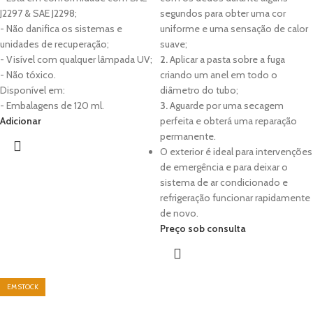
J2297 & SAE J2298;
segundos para obter uma cor
- Não danifica os sistemas e
uniforme e uma sensação de calor
unidades de recuperação;
suave;
- Visível com qualquer lâmpada UV;
2.
Aplicar a pasta sobre a fuga
- Não tóxico.
criando um anel em todo o
Disponível em:
diâmetro do tubo;
- Embalagens de 120 ml.
3.
Aguarde por uma secagem
Adicionar
perfeita e obterá uma reparação
permanente.
O exterior é ideal para intervenções
de emergência e para deixar o
sistema de ar condicionado e
refrigeração funcionar rapidamente
de novo.
Preço sob consulta