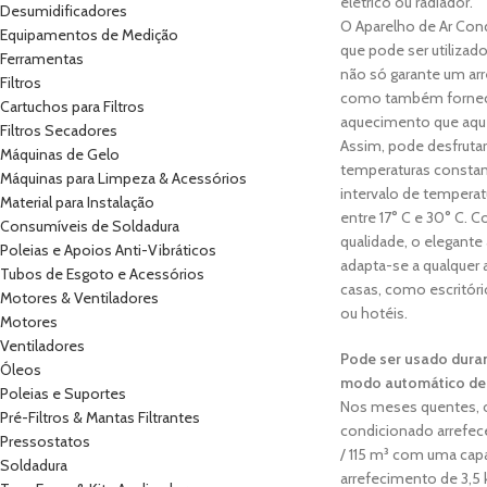
elétrico ou radiador.
Desumidificadores
O Aparelho de Ar Con
Equipamentos de Medição
que pode ser utilizad
Ferramentas
não só garante um ar
Filtros
como também fornec
Cartuchos para Filtros
aquecimento que aque
Filtros Secadores
Assim, pode desfrutar
Máquinas de Gelo
temperaturas consta
Máquinas para Limpeza & Acessórios
intervalo de tempera
Material para Instalação
entre 17° C e 30° C. 
Consumíveis de Soldadura
qualidade, o elegante
Poleias e Apoios Anti-Vibráticos
adapta-se a qualquer
Tubos de Esgoto e Acessórios
casas, como escritório
Motores & Ventiladores
ou hotéis.
Motores
Ventiladores
Pode ser usado dura
Óleos
modo automático de
Poleias e Suportes
Nos meses quentes, o
Pré-Filtros & Mantas Filtrantes
condicionado arrefec
Pressostatos
/ 115 m³ com uma cap
Soldadura
arrefecimento de 3,5 