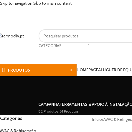
Skip to navigation
Skip to main content
CATEGORIAS
HOMEPAGE
ALUGUER DE EQ
PRODUTOS
CAMPANHA
FERRAMENTAS & APOIO À INSTALAÇÃ
82 Produtos
81 Produtos
Categorias
Início
/
AVAC & Refrige
AVAC & Refrigeração