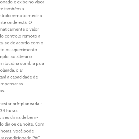
ionado e exibe no visor
ste também a
ntrolo remoto medir a
nte onde está. O
maticamente o valor
 do controlo remoto a
sta-se de acordo com o
to ou aquecimento
plo, ao alterar o
m local na sombra para
olarada, o ar
ará a capacidade de
ompensar as
as.
estar pré-planeada -
 24 horas
 o seu clima de bem-
 do dia ou da noite. Com
 horas, você pode
e ar condicionado PAC