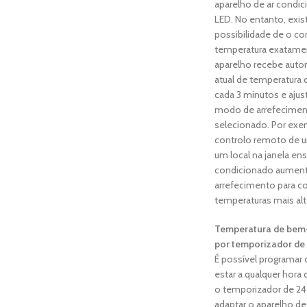
aparelho de ar condic
LED. No entanto, exi
possibilidade de o co
temperatura exatame
aparelho recebe auto
atual de temperatura
cada 3 minutos e aju
modo de arrefecimen
selecionado. Por exem
controlo remoto de u
um local na janela ens
condicionado aument
arrefecimento para c
temperaturas mais alt
Temperatura de bem-
por temporizador de
É possível programar
estar a qualquer hora
o temporizador de 24
adaptar o aparelho d