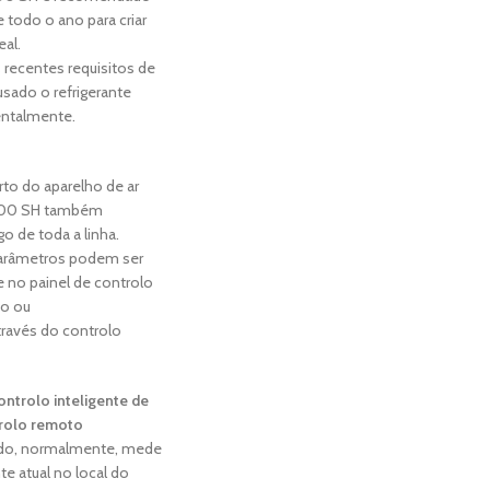
todo o ano para criar
al.
 recentes requisitos de
usado o refrigerante
entalmente.
to do aparelho de ar
500 SH também
 de toda a linha.
parâmetros podem ser
 no painel de controlo
ho ou
ravés do controlo
ontrolo inteligente de
trolo remoto
ado, normalmente, mede
e atual no local do