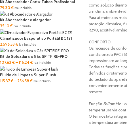
Kit Abocardador Corta-Tubos Profissional
como solução durante 
79.30
€
Iva incluído
um clima ambiente ide
Para atender aos mais
Kit Abocardador e Alargador
proteção climática, é 
35.10
€
Iva incluído
R290, aceitável ambi
Climatizador Evaporativo Portátil BC 121
CONFORTO
2,596.53
€
Iva incluído
Os recursos de confor
condicionado PAC 3
Kit de Soldadura a Gás SPITFIRE-PRO
impressionam ao longo
107.63
€
–
116.24
€
Iva incluído
Todas as funções e 
definidos diretamente
Fluido de Limpeza Super-Flush
do teclado do aparel
115.37
€
–
256.58
€
Iva incluído
convenientemente at
remoto.
Função
Follow Me
- c
temperatura via con
O termostato integr
a temperatura ambient