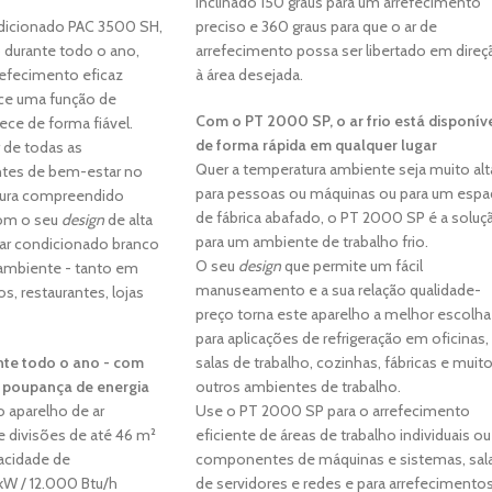
inclinado 150 graus para um arrefecimento
dicionado PAC 3500 SH,
preciso e 360 graus para que o ar de
o durante todo o ano,
arrefecimento possa ser libertado em direç
refecimento eficaz
à área desejada.
e uma função de
Com o PT 2000 SP, o ar frio está disponív
ce de forma fiável.
de forma rápida em qualquer lugar
 de todas as
Quer a temperatura ambiente seja muito alt
ntes de bem-estar no
para pessoas ou máquinas ou para um espa
tura compreendido
de fábrica abafado, o PT 2000 SP é a soluç
Com o seu
design
de alta
para um ambiente de trabalho frio.
 ar condicionado branco
O seu
design
que permite um fácil
 ambiente - tanto em
manuseamento e a sua relação qualidade-
s, restaurantes, lojas
preço torna este aparelho a melhor escolha
para aplicações de refrigeração em oficinas,
nte todo o ano - com
salas de trabalho, cozinhas, fábricas e muit
 poupança de energia
outros ambientes de trabalho.
 aparelho de ar
Use o PT 2000 SP para o arrefecimento
e divisões de até 46 m²
eficiente de áreas de trabalho individuais ou
acidade de
componentes de máquinas e sistemas, sal
kW / 12.000 Btu/h
de servidores e redes e para arrefecimento