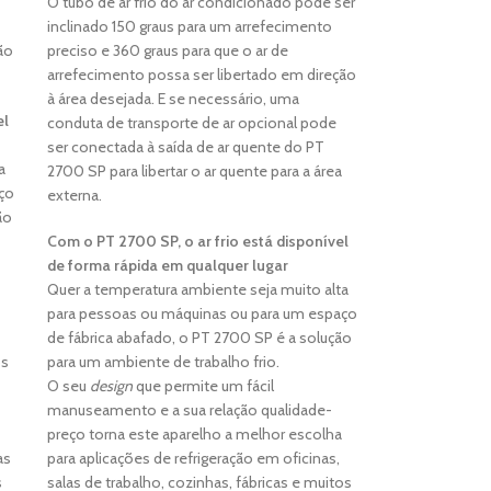
O tubo de ar frio do ar condicionado pode ser
inclinado 150 graus para um arrefecimento
ão
preciso e 360 graus para que o ar de
arrefecimento possa ser libertado em direção
à área desejada. E se necessário, uma
el
conduta de transporte de ar opcional pode
ser conectada à saída de ar quente do PT
a
2700 SP para libertar o ar quente para a área
ço
externa.
ão
Com o PT 2700 SP, o ar frio está disponível
de forma rápida em qualquer lugar
Quer a temperatura ambiente seja muito alta
para pessoas ou máquinas ou para um espaço
de fábrica abafado, o PT 2700 SP é a solução
os
para um ambiente de trabalho frio.
O seu
design
que permite um fácil
manuseamento e a sua relação qualidade-
preço torna este aparelho a melhor escolha
as
para aplicações de refrigeração em oficinas,
s
salas de trabalho, cozinhas, fábricas e muitos