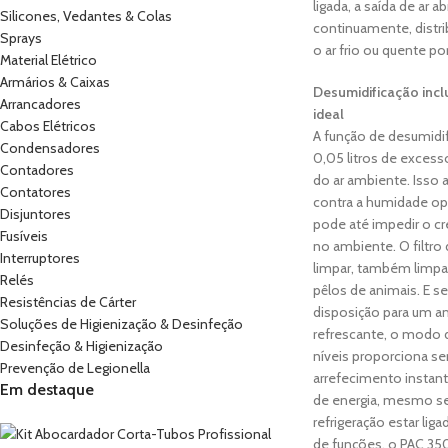
ligada, a saída de ar a
Silicones, Vedantes & Colas
continuamente, dist
Sprays
o ar frio ou quente por
Material Elétrico
Armários & Caixas
Desumidificação incl
Arrancadores
ideal
Cabos Elétricos
A função de desumidi
Condensadores
0,05 litros de exces
Contadores
do ar ambiente. Isso 
Contatores
contra a humidade opr
Disjuntores
pode até impedir o c
Fusíveis
no ambiente. O filtro d
Interruptores
limpar, também limpa 
Relés
pêlos de animais. E s
Resistências de Cárter
disposição para um a
Soluções de Higienização & Desinfeção
refrescante, o modo d
Desinfeção & Higienização
níveis proporciona s
Prevenção de Legionella
arrefecimento insta
Em destaque
de energia, mesmo s
refrigeração estar lig
de funções, o PAC 3