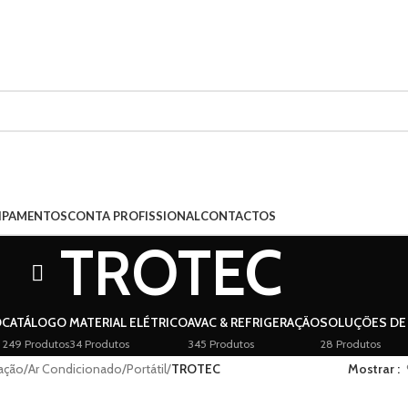
UIPAMENTOS
CONTA PROFISSIONAL
CONTACTOS
TROTEC
O
CATÁLOGO
MATERIAL ELÉTRICO
AVAC & REFRIGERAÇÃO
SOLUÇÕES DE 
249 Produtos
34 Produtos
345 Produtos
28 Produtos
ração
/
Ar Condicionado
/
Portátil
/
TROTEC
Mostrar