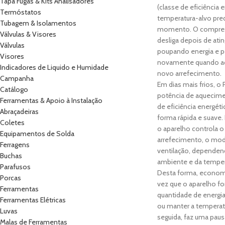
Tapa Fugas & Kits Analisadores
(classe de eficiência e
Termóstatos
temperatura-alvo pre
Tubagem & Isolamentos
momento. O compress
Válvulas & Visores
desliga depois de atin
Válvulas
poupando energia e p
Visores
novamente quando ac
Indicadores de Liquido e Humidade
novo arrefecimento.
Campanha
Em dias mais frios, 
Catálogo
potência de aquecime
Ferramentas & Apoio à Instalação
de eficiência energéti
Abraçadeiras
forma rápida e suave
Coletes
o aparelho controla 
Equipamentos de Solda
arrefecimento, o mo
Ferragens
ventilação, dependen
Buchas
ambiente e da tempera
Parafusos
Desta forma, economi
Porcas
vez que o aparelho f
Ferramentas
quantidade de energia 
Ferramentas Elétricas
ou manter a temperat
Luvas
seguida, faz uma pau
Malas de Ferramentas