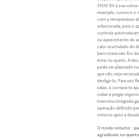
3500 SH à sua rotina di
exemplo, comece o di
com a temperatura-al
selecionada, pois o 
controla automatica
ou aquecimento do am
calor acumulado do d
bem merecido fim do 
estar ou quarto. A de
pode ser planeado n
que não seja necessá
desligá-lo. Para uso f
salas, o compacto ap
rodas e pegas ergonó
memória integrada g
operação definido p
mesmo após a desati
O modo noturno - pa
agradáveis no quart