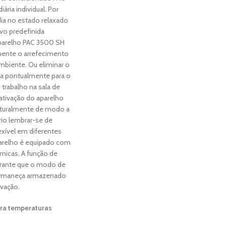
ária individual. Por
a no estado relaxado
vo predefinida
aparelho PAC 3500 SH
mente o arrefecimento
biente. Ou eliminar o
ia pontualmente para o
trabalho na sala de
sativação do aparelho
aturalmente de modo a
rio lembrar-se de
lexível em diferentes
arelho é equipado com
micas. A função de
arante que o modo de
ermaneça armazenado
vação.
ra temperaturas
o