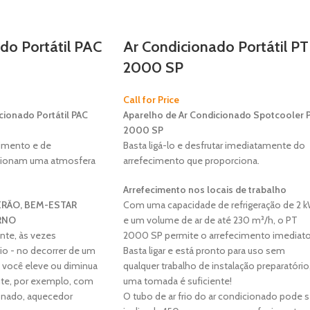
do Portátil PAC
Ar Condicionado Portátil PT
2000 SP
Call for Price
cionado Portátil PAC
Aparelho de Ar Condicionado Spotcooler 
2000 SP
cimento e de
Basta ligá-lo e desfrutar imediatamente do
cionam uma atmosfera
arrefecimento que proporciona.
Arrefecimento nos locais de trabalho
RÃO, BEM-ESTAR
Com uma capacidade de refrigeração de 2 
RNO
e um volume de ar de até 230 m³/h, o PT
nte, às vezes
2000 SP permite o arrefecimento imediato
io - no decorrer de um
Basta ligar e está pronto para uso sem
 você eleve ou diminua
qualquer trabalho de instalação preparatório
te, por exemplo, com
uma tomada é suficiente!
ionado, aquecedor
O tubo de ar frio do ar condicionado pode s