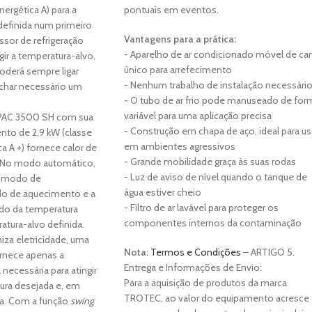
nergética A) para a
pontuais em eventos.
definida num primeiro
Vantagens para a prática:
or de refrigeração
- Aparelho de ar condicionado móvel de ca
gir a temperatura-alvo,
único para arrefecimento
oderá sempre ligar
- Nenhum trabalho de instalação necessári
har necessário um
- O tubo de ar frio pode manuseado de for
variável para uma aplicação precisa
o PAC 3500 SH com sua
- Construção em chapa de aço, ideal para u
nto de 2,9 kW (classe
em ambientes agressivos
ca A +) fornece calor de
- Grande mobilidade graça às suas rodas
. No modo automático,
- Luz de aviso de nível quando o tanque de
o modo de
água estiver cheio
do de aquecimento e a
- Filtro de ar lavável para proteger os
do da temperatura
componentes internos da contaminação
tura-alvo definida.
za eletricidade, uma
Nota:
Termos e Condições
– ARTIGO 5.
ornece apenas a
Entrega e Informações de Envio:
necessária para atingir
Para a aquisição de produtos da marca
ura desejada e, em
TROTEC, ao valor do equipamento acresce
sa. Com a função
swing