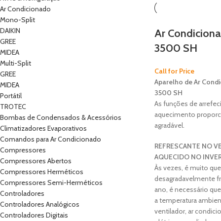
Ar Condicionado
Mono-Split
DAIKIN
Ar Condiciona
GREE
3500 SH
MIDEA
Multi-Split
Call for Price
GREE
Aparelho de Ar Condi
MIDEA
3500 SH
Portátil
As funções de arrefe
TROTEC
aquecimento propor
Bombas de Condensados & Acessórios
agradável.
Climatizadores Evaporativos
Comandos para Ar Condicionado
REFRESCANTE NO VE
Compressores
AQUECIDO NO INVE
Compressores Abertos
Às vezes, é muito que
Compressores Herméticos
desagradavelmente fr
Compressores Semi-Herméticos
ano, é necessário que
Controladores
a temperatura ambien
Controladores Analógicos
ventilador, ar condic
Controladores Digitais