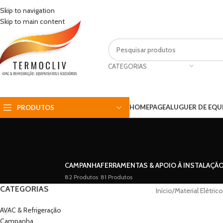
Skip to navigation
Skip to main content
CATEGORIAS
HOMEPAGE
ALUGUER DE EQ
PRODUTOS
CAMPANHA
FERRAMENTAS & APOIO À INSTALAÇÃ
82 Produtos
81 Produtos
CATEGORIAS
Início
/
Material Elétrico
AVAC & Refrigeração
Campanha