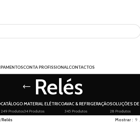
UIPAMENTOS
CONTA PROFISSIONAL
CONTACTOS
Relés
O
CATÁLOGO
MATERIAL ELÉTRICO
AVAC & REFRIGERAÇÃO
SOLUÇÕES DE 
249 Produtos
34 Produtos
345 Produtos
28 Produtos
/
Relés
Mostrar
9