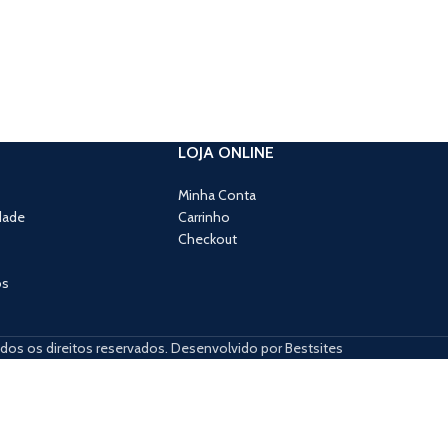
LOJA ONLINE
Minha Conta
dade
Carrinho
Checkout
os
dos os direitos reservados. Desenvolvido por Bestsites