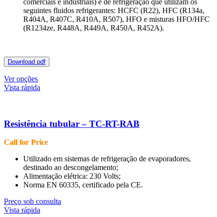
comerciais e industriais) e de refrigeração que utilizam os
seguintes fluidos refrigerantes: HCFC (R22), HFC (R134a,
R404A, R407C, R410A, R507), HFO e misturas HFO/HFC
(R1234ze, R448A, R449A, R450A, R452A).
Download pdf
This
Ver opções
product
Vista rápida
has
multiple
variants.
The
Resistência tubular – TC-RT-RAB
options
may
Call for Price
be
chosen
Utilizado em sistemas de refrigeração de evaporadores,
on
destinado ao descongelamento;
the
Alimentação elétrica: 230 Volts;
product
Norma EN 60335, certificado pela CE.
page
Preço sob consulta
Vista rápida