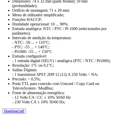
Dimensões: 74 x 32 mm (parte frontal); 59 mm
(profundidade);
Orifício de montagem: 71 x 29 mm;
Menu de utilizador simplificado;
Funções HACCP;
Humidade operacional: 10 ... 90%;
Entrada analógica: NTC / PTC / Pt 1000 (selecionados por
parâmetro);
Intervalo de medição da temperatura:
- NTC: -50 ... + 110°C;
- PTC: -55 ... + 140°C;
- Pt1000: -55 ... + 150°C
Entrada configurável:
- 1 entrada digital (SELV) / analógica (PTC / NTC / Pt1000);
Resolução: 1°C ou 0,1°C;
Saídas Digitais:
- 1 transmissor SPST 2HP 12 (12) A 250 Volts ~ NA;
Precisão: > 0,5%;
Porta TTL para conexão com Unicard / Copy Card ou
TelevisSystem / ModBus;
Fonte de alimentação energética:
- 12 Volts CA / CC ± 10% 50/60 Hz
- 230 Volts CA ± 10% 50/60 Hz;
Download pdf