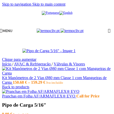
Skip to navigation
Skip to main content
MENU
Clique para aumentar
Início
/
AVAC & Refrigeração
/
Válvulas & Visores
Kit Manómetros de 2 Vias Ø80 mm Classe 1 com Mangueiras de
Price
Carga
150.68
€
–
159.29
€
Iva incluído
range:
Back to products
150.68 €
through
Pranchas em Folha AF/ARMAFLEX® EVO
Call for Price
159.29 €
Pipo de Carga 5/16″