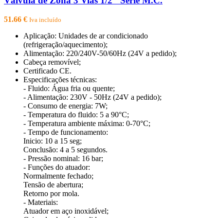
Válvula de Zona 3 Vias 1/2″ Serie M.C.
51.66
€
Iva incluído
Aplicação: Unidades de ar condicionado
(refrigeração/aquecimento);
Alimentação: 220/240V-50/60Hz (24V a pedido);
Cabeça removível;
Certificado CE.
Especificações técnicas:
- Fluido: Água fria ou quente;
- Alimentação: 230V - 50Hz (24V a pedido);
- Consumo de energia: 7W;
- Temperatura do fluido: 5 a 90°C;
- Temperatura ambiente máxima: 0-70°C;
- Tempo de funcionamento:
Inicio: 10 a 15 seg;
Conclusão: 4 a 5 segundos.
- Pressão nominal: 16 bar;
- Funções do atuador:
Normalmente fechado;
Tensão de abertura;
Retorno por mola.
- Materiais:
Atuador em aço inoxidável;