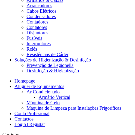
Armários & Caixas
Arrancadores
Cabos Elétricos
Condensadores
Contadores
Contatores
Disjuntores
Fusíveis
Interruptores
Relés
Resistências de Cárter
Soluções de Higienização & Desinfeção
Prevenção de Legionella
Desinfeção & Higienização
Homepage
Aluguer de Equipamentos
Ar Condicionado
Armário Vertical
Máquina de Gelo
Máquina de Limpeza para Instalações Frigoríficas
Conta Profissional
Contactos
Login | Registar
Carrinho