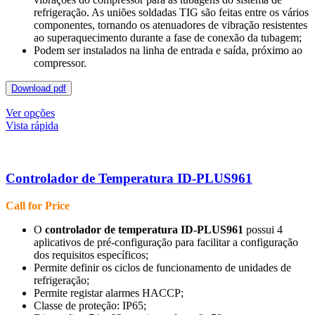
refrigeração. As uniões soldadas TIG são feitas entre os vários
componentes, tornando os atenuadores de vibração resistentes
ao superaquecimento durante a fase de conexão da tubagem;
Podem ser instalados na linha de entrada e saída, próximo ao
compressor.
Download pdf
This
Ver opções
product
Vista rápida
has
multiple
variants.
The
Controlador de Temperatura ID-PLUS961
options
may
Call for Price
be
chosen
O
controlador de temperatura ID-PLUS961
possui 4
on
aplicativos de pré-configuração para facilitar a configuração
the
dos requisitos específicos;
product
Permite definir os ciclos de funcionamento de unidades de
page
refrigeração;
Permite registar alarmes HACCP;
Classe de proteção: IP65;