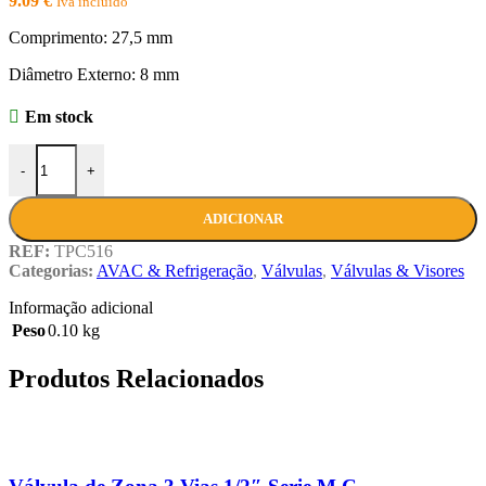
9.09
€
Iva incluído
Comprimento: 27,5 mm
Diâmetro Externo: 8 mm
Em stock
Quantidade de Pipo de Carga 5/16"
-
+
ADICIONAR
REF:
TPC516
Categorias:
AVAC & Refrigeração
,
Válvulas
,
Válvulas & Visores
Informação adicional
Peso
0.10 kg
Produtos Relacionados