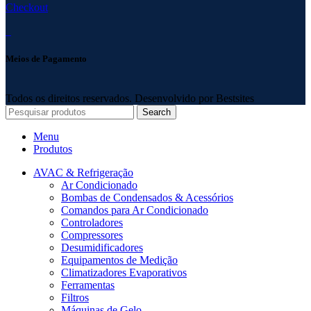
Checkout
Meios de Pagamento
Todos os direitos reservados. Desenvolvido por Bestsites
Search
Menu
Produtos
AVAC & Refrigeração
Ar Condicionado
Bombas de Condensados & Acessórios
Comandos para Ar Condicionado
Controladores
Compressores
Desumidificadores
Equipamentos de Medição
Climatizadores Evaporativos
Ferramentas
Filtros
Máquinas de Gelo