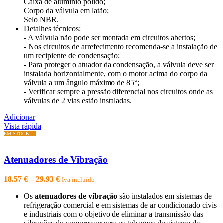
Caixa de alumínio polido;
Corpo da válvula em latão;
Selo NBR.
Detalhes técnicos:
- A válvula não pode ser montada em circuitos abertos;
- Nos circuitos de arrefecimento recomenda-se a instalação de
um recipiente de condensação;
- Para proteger o atuador da condensação, a válvula deve ser
instalada horizontalmente, com o motor acima do corpo da
válvula a um ângulo máximo de 85°;
- Verificar sempre a pressão diferencial nos circuitos onde as
válvulas de 2 vias estão instaladas.
Adicionar
Vista rápida
Atenuadores de Vibração
Price
18.57
€
–
29.93
€
Iva incluído
range:
Os
atenuadores de vibração
são instalados em sistemas de
18.57 €
refrigeração comercial e em sistemas de ar condicionado civis
through
e industriais com o objetivo de eliminar a transmissão das
29.93 €
vibrações do compressor para as tubagens do sistema de