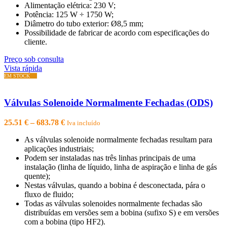
Alimentação elétrica: 230 V;
Potência: 125 W ÷ 1750 W;
Diâmetro do tubo exterior: Ø8,5 mm;
Possibilidade de fabricar de acordo com especificações do
cliente.
Preço sob consulta
Vista rápida
Válvulas Solenoide Normalmente Fechadas (ODS)
Price
25.51
€
–
683.78
€
Iva incluído
range:
As válvulas solenoide normalmente fechadas resultam para
25.51 €
aplicações industriais;
through
Podem ser instaladas nas três linhas principais de uma
683.78 €
instalação (linha de líquido, linha de aspiração e linha de gás
quente);
Nestas válvulas, quando a bobina é desconectada, pára o
fluxo de fluido;
Todas as válvulas solenoides normalmente fechadas são
distribuídas em versões sem a bobina (sufixo S) e em versões
com a bobina (tipo HF2).